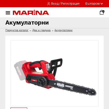
Вход / Регистрация
0
Акумулаторни
Продуктов каталог
→
Дом и градина
→
Акумулаторни