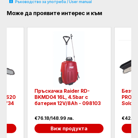
Ръководство за употреба / User manual
Може да проявите интерес и към
чка
Пръскачка Raider RD-
Безче
-CCS20
BKMD04 16L, 4.5bar с
PRO R
075734
батерия 12V/8Ah - 098103
Solo -
€76.18/148.99 лв.
€42.95
а
Виж продукта