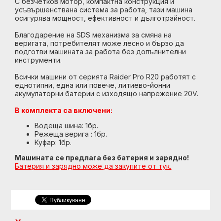
С безчетков мотор, компактна конструкция и
усъвършенствана система за работа, тaзи машина
осигурява мощност, ефективност и дълготрайност.
Благодарение на SDS механизма за смяна на
веригата, потребителят може лесно и бързо да
подготви машината за работа без допълнителни
инструменти.
Всички машини от серията Raider Pro R20 работят с
еднотипни, една или повече, литиево-йонни
акумулаторни батерии с изходящо напрежение 20V.
В комплекта са включени:
Водеща шина: 1бр.
Режеща верига : 1бр.
Куфар: 1бр.
Машината се предлага без батерия и зарядно!
Батерия и зарядно може да закупите от тук.