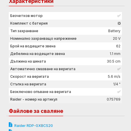
Характеристики
Безчетков мотор
✅
Комплект с батерия
❎
Тип захранване
Battery
Номинално захранващо напрежение
20 V
Брой на водещите звена
62
Дебелина на водещите звена
1.1 mm
Дължина на шината
30.5 cm
Автоматично смазване на веригата
✅
Скорост на веригата
5.6 m/s
Стъпка на веригата
1/4 "
Безключово опъване на веригата
✅
Raider - номер на артикул
075769
Файлове за сваляне
Raider RDP-GXBCS20