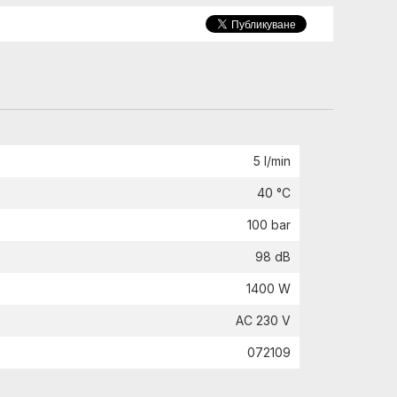
5 l/min
40 °C
100 bar
98 dB
1400 W
AC 230 V
072109