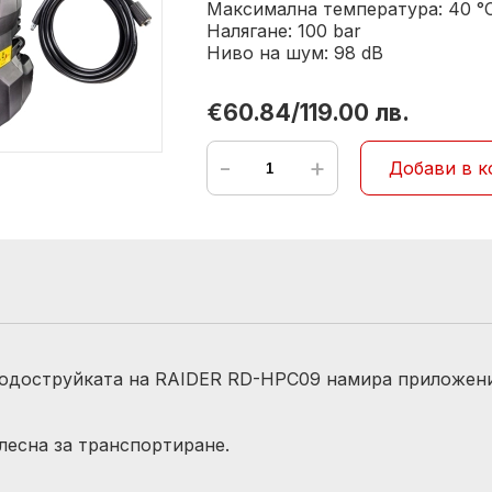
Максимална температура: 40 °
Налягане: 100 bar
Ниво на шум: 98 dB
€60.84/119.00 лв.
-
+
Добави в к
одоструйката на RAIDER RD-HPC09 намира приложение
 лесна за транспортиране.