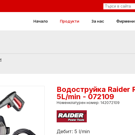
Начало
Продукти
За нас
Фирмени
и
Водоструйка Raider
5L/min - 072109
Номенклатурен номер: 142072109
Дебит: 5 l/min