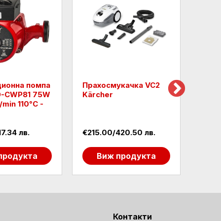
ционна помпа
Прахосмукачка VC2
Raid
RD-CWP81 75W
Kärcher
дълб
L/min 110°C -
40L/
7.34 лв.
€215.00/420.50 лв.
€137.
продукта
Виж продукта
В
Контакти