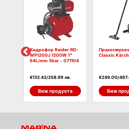
VC3
Хидрофор Raider RD-
Прахосмукачк
WP1200J 1200W 1"
Classic Kärch
64L/min 3bar - 071104
.
€132.42/258.99 лв.
€249.00/487.
та
Виж продукта
Виж про