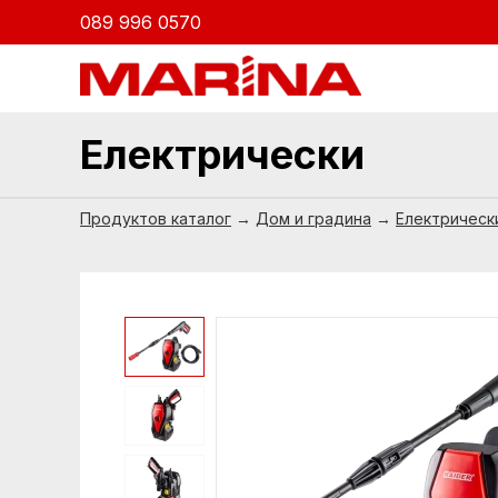
089 996 0570
Електрически
Продуктов каталог
→
Дом и градина
→
Електрическ