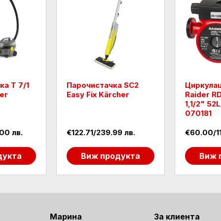
а Т 7/1
Парочистачка SC2
Циркула
er
Easy Fix Kärcher
Raider 
1,1/2" 52
070181
00 лв.
€122.71/239.99 лв.
€60.00/11
дукта
Виж продукта
Виж 
Марина
За клиента