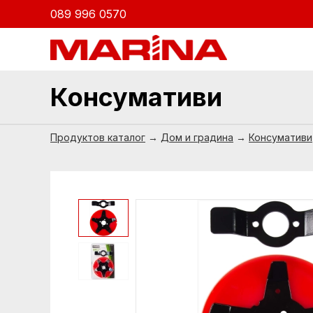
089 996 0570
Консумативи
Продуктов каталог
→
Дом и градина
→
Консумативи