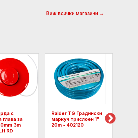
Виж всички магазини →
орда с
Raider TG Градински
Град
 глава за
маркуч трислоен 1"
трис
.40mm 3m
20m - 402120
30m 
LH RD