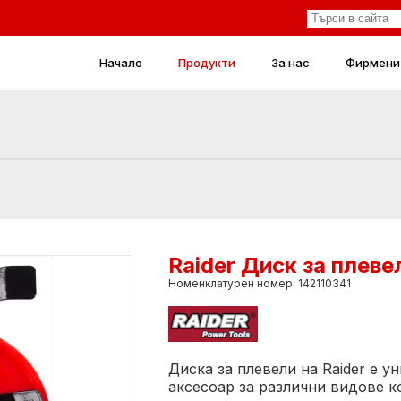
Начало
Продукти
За нас
Фирмени
Raider Диск за плев
Номенклатурен номер: 142110341
Диска за плевели на Raider e 
аксесоар за различни видове к