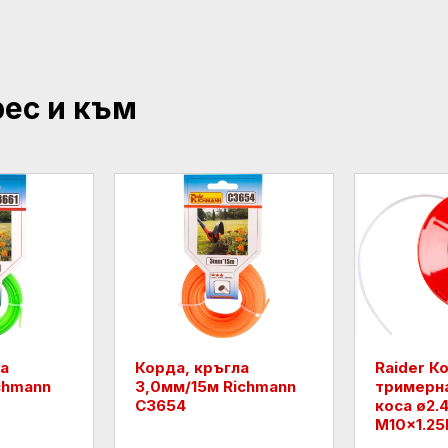
рес и към
да
Корда, кръгла
Raider К
chmann
3,0мм/15м Richmann
тримерна
C3654
коса ø2
M10x1.25