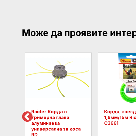
Може да проявите инте
,7мм/
Raider Корда с
Корда, звез
655
тримерна глава
1,6мм/15м Ri
алуминиева
C3661
универсална за коса
RD