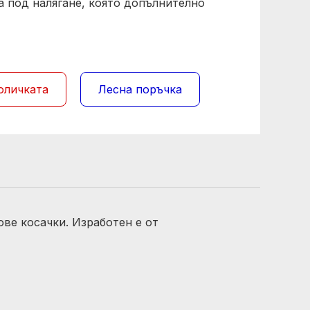
а под налягане, която допълнително
оличката
Лесна поръчка
ове косачки. Изработен е от