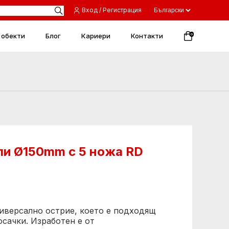
Вход / Регистрация
 обекти
Блог
Кариери
Контакти
0
ели Ø150mm с 5 ножа RD
универсално острие, което е подходящ
осачки. Изработен е от