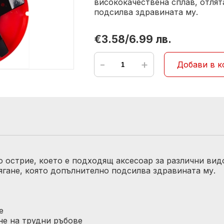
висококачествена сплав, отлят
подсилва здравината му.
€3.58/6.99 лв.
-
+
Добави в к
но острие, което е подходящ аксесоар за различни вид
ягане, която допълнително подсилва здравината му.
е
не на трудни ръбове