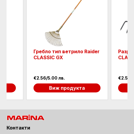
Гребло тип ветрило Raider
Разро
CLASSIC GX
CLASS
€2.56/5.00 лв.
€2.56/5
а
Виж продукта
Контакти