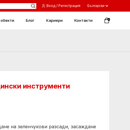
Вход / Регистрация
 обекти
Блог
Кариери
Контакти
0
дински инструменти
ане на зеленчукови разсади, засаждане