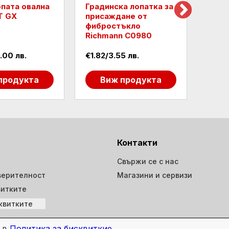
опата овална
Градинска лопатка за
Raid
T GX
присаждане от
лопа
фибростъкло
Richmann C0980
.00 лв.
€1.82/3.55 лв.
€2.56
продукта
Виж продукта
В
Контакти
Свържи се с нас
верителност
Магазини и сервизи
витките
квитките
е в
Политика за бисквиткие