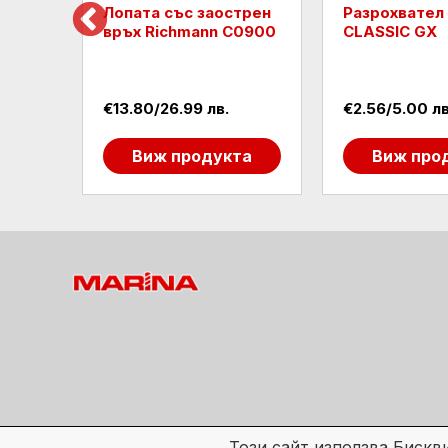
атка
Лопата със заострен
Разрохвател 
връх Richmann C0900
CLASSIC GX
€13.80/26.99 лв.
€2.56/5.00 лв
та
Виж продукта
Виж про
Този сайт използва Бискв