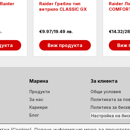
Raider
Raider Гребло тип
Raider Л
ветрило CLASSIC GX
COMFOR
.
€9.97/19.49 лв.
€14.32/28
дукта
Виж продукта
Виж 
Марина
За клиента
Продукти
Общи условия
За нас
Политиката за по
Кариери
Политика за биск
Блог
Настройка на бис
итки (Cookies). Повече информация може да прочетет