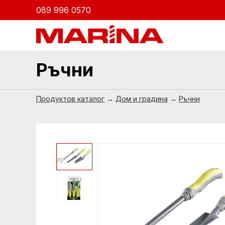
089 996 0570
Ръчни
Продуктов каталог
→
Дом и градина
→
Ръчни