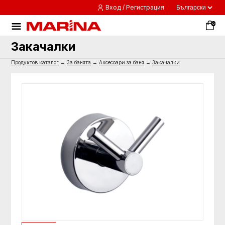
Вход / Регистрация
0
Закачалки
Продуктов каталог
→
За банята
→
Аксесоари за баня
→
Закачалки