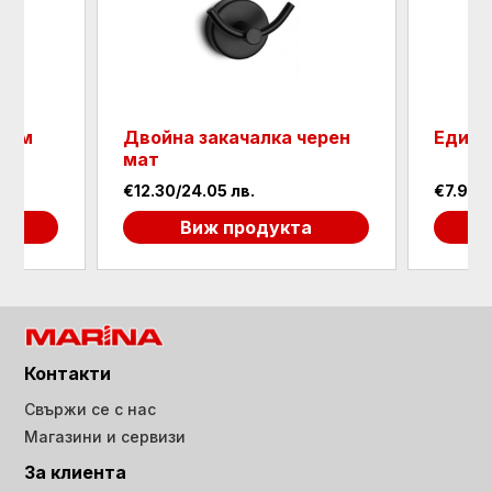
хром
Двойна закачалка черен
Едини
мат
€12.30/24.05 лв.
€7.90/1
а
Виж продукта
Контакти
Свържи се с нас
Магазини и сервизи
За клиента