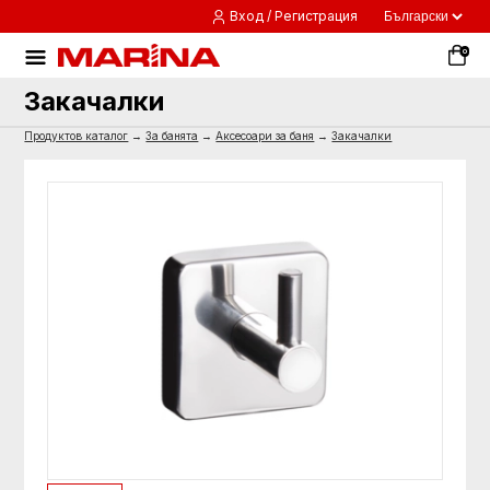
Вход / Регистрация
0
Закачалки
Продуктов каталог
→
За банята
→
Аксесоари за баня
→
Закачалки