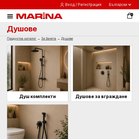
Вход / Регистрация
0
Душове
Продуктов каталог
→
За банята
→
Душове
Душ комплекти
Душове за вграждане