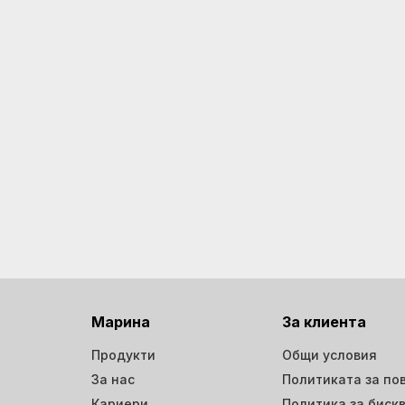
Марина
За клиента
Продукти
Общи условия
За нас
Политиката за по
Кариери
Политика за биск