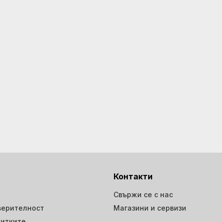
Контакти
Свържи се с нас
верителност
Магазини и сервизи
витките