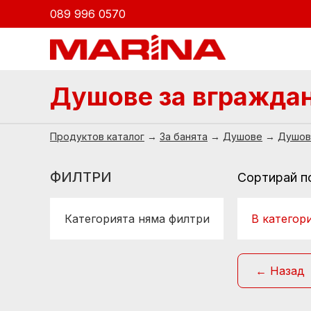
089 996 0570
Душове за вгражда
Продуктов каталог
→
За банята
→
Душове
→
Душов
ФИЛТРИ
Сортирай п
Категорията няма филтри
В категор
← Назад