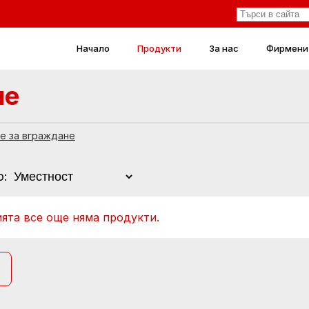
Начало
Продукти
За нас
Фирмени
не
е за вграждане
о:
ията все още няма продукти.