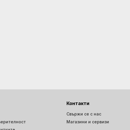
Контакти
Свържи се с нас
верителност
Магазини и сервизи
витките