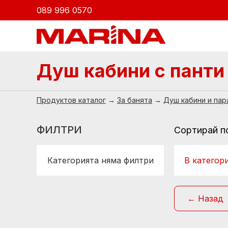
089 996 0570
Душ кабини с панти
Продуктов каталог
→
За банята
→
Душ кабини и пар
ФИЛТРИ
Сортирай п
Категорията няма филтри
В категор
← Назад