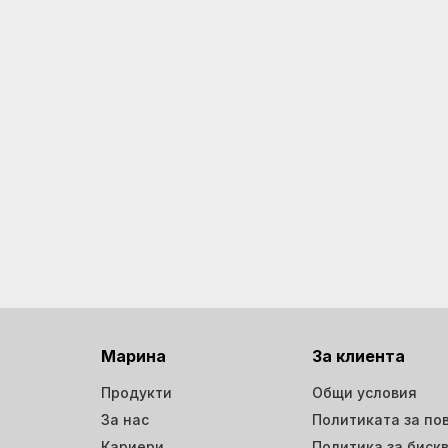
Марина
За клиента
Продукти
Общи условия
За нас
Политиката за по
Кариери
Политика за биск