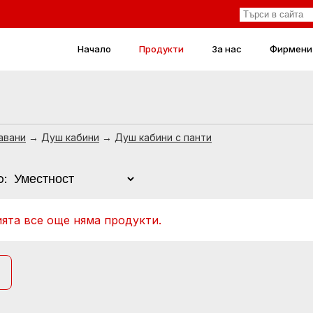
Начало
Продукти
За нас
Фирмени
авани
→
Душ кабини
→
Душ кабини с панти
о:
ията все още няма продукти.