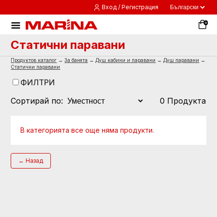
Вход / Регистрация
0
Статични паравани
Продуктов каталог
→
За банята
→
Душ кабини и паравани
→
Душ паравани
→
Статични паравани
ФИЛТРИ
Сортирай по:
0 Продукта
В категорията все още няма продукти.
← Назад