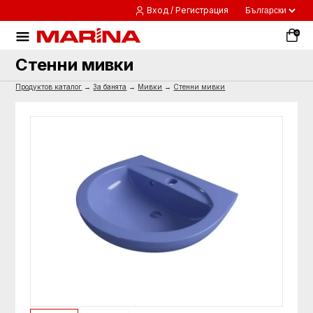
Вход / Регистрация
0
Стенни мивки
Продуктов каталог
→
За банята
→
Мивки
→
Стенни мивки