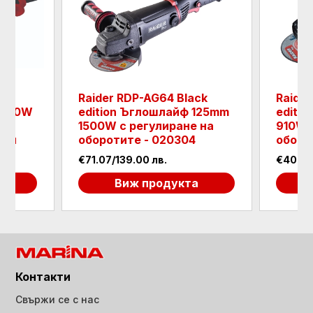
Raider RDP-AG64 Black
Raider
1400W
edition Ъглошлайф 125mm
editi
1500W с регулиране на
910W 
оти
оборотите - 020304
оборо
€71.07/139.00 лв.
€40.90
а
Виж продукта
Контакти
Свържи се с нас