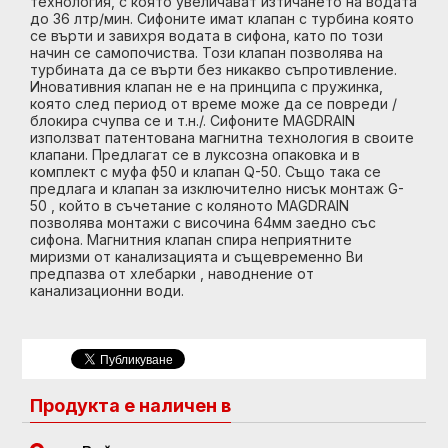
технология, с която увеличават изтичането на водата
до 36 лтр/мин. Сифоните имат клапан с турбина която
се върти и завихря водата в сифона, като по този
начин се самопочиства. Този клапан позволява на
турбината да се върти без никакво съпротивление.
Иновативния клапан не е на принципа с пружинка,
която след период от време може да се повреди /
блокира счупва се и т.н./. Сифоните MAGDRAIN
използват патентована магнитна технология в своите
клапани. Предлагат се в луксозна опаковка и в
комплект с муфа ф50 и клапан Q-50. Също така се
предлага и клапан за изключително нисък монтаж G-
50 , който в съчетание с коляното MAGDRAIN
позволява монтажи с височина 64мм заедно със
сифона. Магнитния клапан спира неприятните
миризми от канализацията и същевременно Ви
предпазва от хлебарки , наводнение от
канализационни води.
Продукта е наличен в