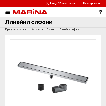
Вход / Регистрация
0
Линейни сифони
Продуктов каталог
→
За банята
→
Сифони
→
Линейни сифони