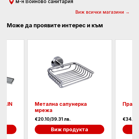
м-н Войново санитария
Виж всички магазини →
Може да проявите интерес и към
DRAIN
Метална сапунерка
Права
мрежа
€20.10/39.31 лв.
€34.40
а
Виж продукта