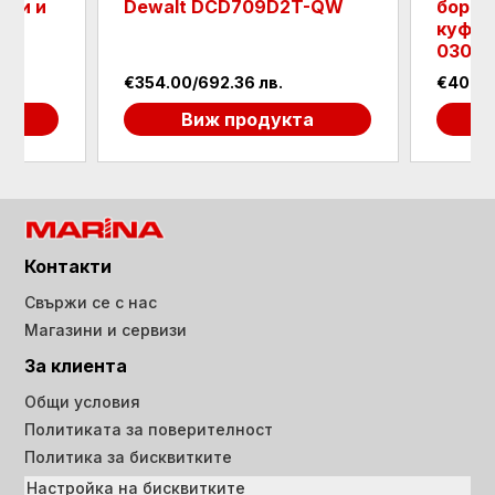
рии и
Dewalt DCD709D2T-QW
борма
и -
куфар
03014
€354.00/692.36 лв.
€40.90
а
Виж продукта
Контакти
Свържи се с нас
Магазини и сервизи
За клиента
Общи условия
Политиката за поверителност
Политика за бисквитките
Настройка на бисквитките