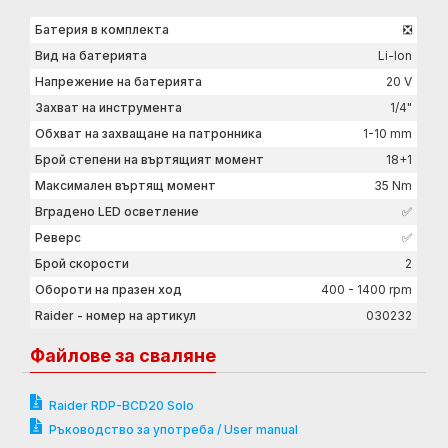
Батерия в комплекта
❎
Вид на батерията
Li-Ion
Напрежение на батерията
20 V
Захват на инструмента
1/4"
Обхват на захващане на патронника
1-10 mm
Брой степени на въртящият момент
18+1
Максимален въртящ момент
35 Nm
Вградено LED осветление
✅
Реверс
✅
Брой скорости
2
Обороти на празен ход
400 - 1400 rpm
Raider - номер на артикул
030232
Файлове за сваляне
Raider RDP-BCD20 Solo
Ръководство за употреба / User manual