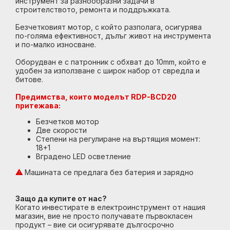
инструмент за разнообразни задачи в
строителството, ремонта и поддръжката.
Безчетковият мотор, с който разполага, осигурява
по-голяма ефективност, дълъг живот на инструмента
и по-малко износване.
Оборудван е с патронник с обхват до 10mm, който е
удобен за използване с широк набор от свредла и
битове.
Предимства, които моделът RDP-BCD20
притежава:
Безчетков мотор
Две скорости
Степени на регулиране на въртящия момент:
18+1
Вградено LED осветление
⚠
Машината се предлага без батерия и зарядно
Защо да купите от нас?
Когато инвестирате в електроинструмент от нашия
магазин, вие не просто получавате първокласен
продукт – вие си осигурявате дългосрочно