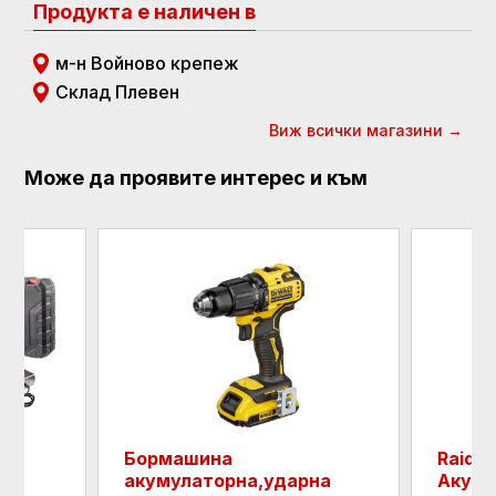
Продукта е наличен в
м-н Войново крепеж
Склад Плевен
Виж всички магазини →
Може да проявите интерес и към
Бормашина
Raide
акумулаторна,ударна
Акуму