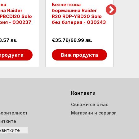
ова
Безчеткова
Безч
а Raider
бормашина Raider
борм
PBCDI20 Solo
R20 RDP-YBD20 Solo
R20 
рия - 030237
без батерия - 030243
бате
.57 лв.
€35.79/69.99 лв.
€40.
продукта
Виж продукта
В
Контакти
Свържи се с нас
верителност
Магазини и сервизи
витките
квитките