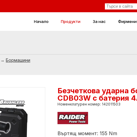
Начало
Продукти
За нас
Фирмени
→
Бормашини
Безчеткова ударна б
CDB03W с батерия 4A
Номенклатурен номер: 142011503
Въртящ момент: 155 Nm