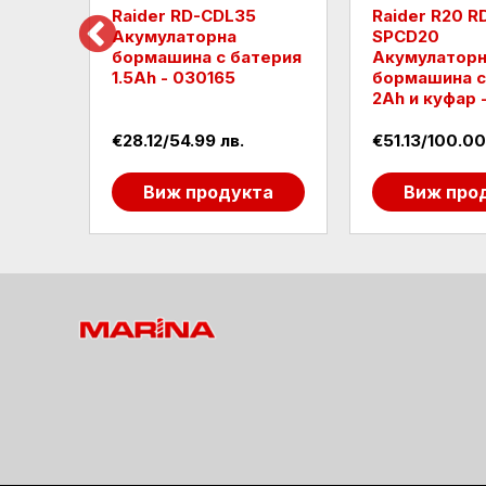
на
Raider RD-CDL35
Raider R20 R
r
Акумулаторна
SPCD20
бормашина с батерия
Акумулатор
фар -
1.5Ah - 030165
бормашина с
2Ah и куфар 
€28.12/54.99 лв.
€51.13/100.00
та
Виж продукта
Виж про