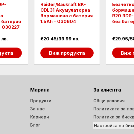
DP-
Raider/Baukraft BK-
Безчетк
CDL31 Акумулаторна
бормашин
на
бормашина с батерия
R20 RDP-
 батерия
1.5Ah - 030604
без бате
- 030227
 лв.
€20.45/39.99 лв.
€29.95/58
дукта
Виж продукта
Виж 
Марина
За клиента
Продукти
Общи условия
За нас
Политиката за по
Кариери
Политика за биск
Блог
Настройка на бис