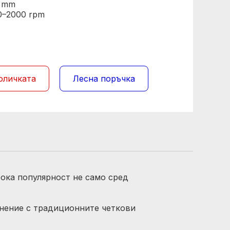
3 mm
 0–2000 rpm
оличката
Лесна поръчка
ока популярност не само сред
нение с традиционните четкови