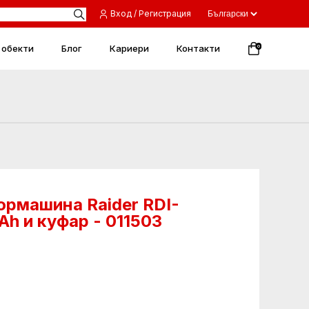
Вход / Регистрация
 обекти
Блог
Кариери
Контакти
0
ормашина Raider RDI-
h и куфар - 011503