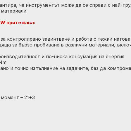
антира, че инструментът може да се справи с най-тру
 материали.
3W притежава:
на за контролирано завинтване и работа с тежки натова
ходяща за бързо пробиване в различни материали, вкл
роизводителност и по-ниска консумация на енергия
 Nm
ано и точно изпълнение на задачите, без да компром
 момент – 21+3