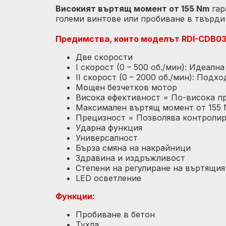
Високият въртящ момент от 155 Nm
гар
големи винтове или пробиване в твърди
Предимства, които моделът RDI-CDB0
Две скорости
I скорост (0 – 500 об./мин): Идеал
II скорост (0 – 2000 об./мин): Под
Мощен безчетков мотор
Висока ефективност = По-висока п
Максимален въртящ момент от 155
Прецизност = Позволява контролир
Ударна функция
Универсалност
Бърза смяна на накрайници
Здравина и издръжливост
Степени на регулиране на въртящия
LED осветление
Функции:
Пробиване в бетон
Тухла