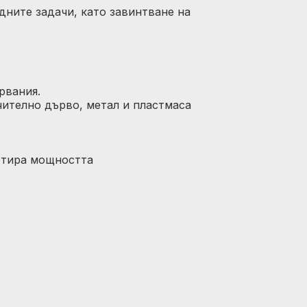
дните задачи, като завинтване на
рвания.
ючително дърво, метал и пластмаса
етира мощността