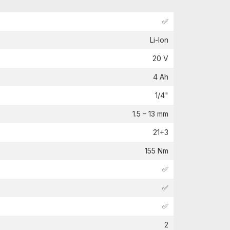
✅
Li-Ion
20 V
4 Ah
1/4"
1.5 – 13 mm
21+3
155 Nm
✅
✅
✅
2