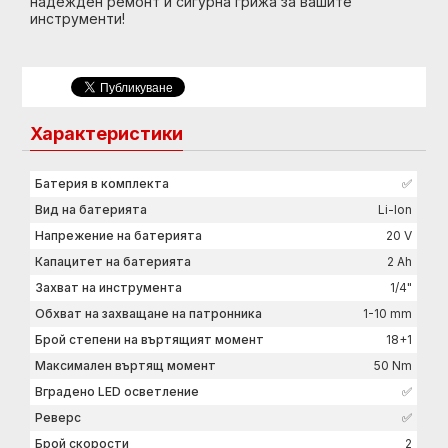
надежден ремонт и сигурна грижа за вашите
инструменти!
Характеристики
Батерия в комплекта
✅
Вид на батерията
Li-Ion
Напрежение на батерията
20 V
Капацитет на батерията
2 Ah
Захват на инструмента
1/4"
Обхват на захващане на патронника
1-10 mm
Брой степени на въртящият момент
18+1
Максимален въртящ момент
50 Nm
Вградено LED осветление
✅
Реверс
✅
Брой скорости
2