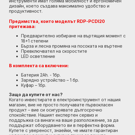
инструменти имат голяма мобилност и ергономичен
дизайн, което създава максимално удобство и
продуктивност.
Предимства, които моделът RDP-PCDI20
притежава:
Предварително избиране на въртящия момент с
18+1 степени
Бърза и лесна промяна на посоката на въртене
Превключвател на скоростите
LED осветление
В комплекта са включени:
Батерия 2Ah. - 1бр.
Зарядно устройство – 1 бр.
Куфар – 1бр.
Защо да купите от нас?
Когато инвестирате в електроинструмент от нашия
магазин, вие не просто получавате първокласен
продукт – вие си осигурявате дългосрочно
спокойствие. Нашият експертен сервиз и
поддръжка са винаги на ваше разположение, за да
поддържат оборудването ви в перфектна форма.
Купете с увереност, знаейки, че имате гарантиран