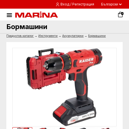
Вход / Регистрация
0
Бормашини
Продуктов каталог
→
Инструменти
→
Акумулаторни
→
Бормашини