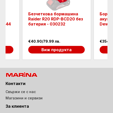
Безчеткова бормашина
Борм
20
Raider R20 RDP-BCD20 без
акуму
30244
батерия - 030232
Dewal
€40.90/79.99 лв.
€354.0
а
Виж продукта
Контакти
Свържи се с нас
Магазини и сервизи
За клиента