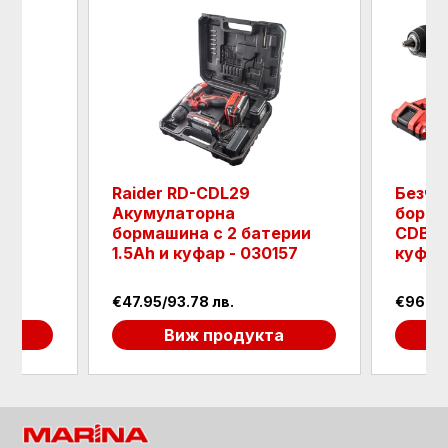
Raider RD-CDL29
Безче
Акумулаторна
борма
ия,
бормашина с 2 батерии
CDB02
и -
1.5Ah и куфар - 030157
куфар 
€47.95/93.78 лв.
€96.63
а
Виж продукта