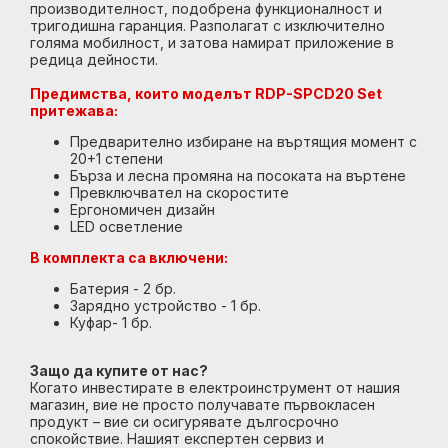
производителност, подобрена функционалност и
тригодишна гаранция. Разполагат с изключително
голяма мобилност, и затова намират приложение в
редица дейности.
Предимства, които моделът RDP-SPCD20 Set
притежава:
Предварително избиране на въртящия момент с
20+1 степени
Бърза и лесна промяна на посоката на въртене
Превключвател на скоростите
Ергономичен дизайн
LED осветление
В комплекта са включени:
Батерия - 2 бр.
Зарядно устройство - 1 бр.
Куфар- 1 бр.
Защо да купите от нас?
Когато инвестирате в електроинструмент от нашия
магазин, вие не просто получавате първокласен
продукт – вие си осигурявате дългосрочно
спокойствие. Нашият експертен сервиз и