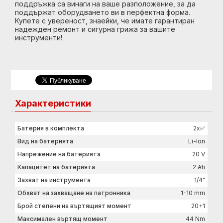
поддръжка са винаги на ваше разположение, за да
поддържат оборудването ви в перфектна форма.
Купете с увереност, знаейки, че имате гарантиран
надежден ремонт и сигурна грижа за вашите
инструменти!
Характеристики
Батерия в комплекта
2x✅
Вид на батерията
Li-Ion
Напрежение на батерията
20 V
Капацитет на батерията
2 Ah
Захват на инструмента
1/4"
Обхват на захващане на патронника
1-10 mm
Брой степени на въртящият момент
20+1
Максимален въртящ момент
44 Nm