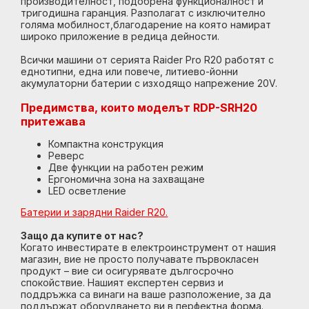
производителност, подобрена функционалност и
тригодишна гаранция. Разполагат с изключително
голяма мобилност,благодарение на която намират
широко приложение в редица дейности.
Всички машини от серията Raider Pro R20 работят с
еднотипни, една или повече, литиево-йонни
акумулаторни батерии с изходящо напрежение 20V.
Предимства, които моделът RDP-SRH20
притежава
Компактна конструкция
Реверс
Две функции на работен режим
Ергономична зона на захващане
LED осветление
Батерии и зарядни Raider R20.
Защо да купите от нас?
Когато инвестирате в електроинструмент от нашия
магазин, вие не просто получавате първокласен
продукт – вие си осигурявате дългосрочно
спокойствие. Нашият експертен сервиз и
поддръжка са винаги на ваше разположение, за да
поддържат оборудването ви в перфектна форма.