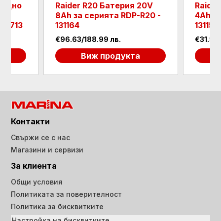
рядно
Raider R20 Батерия 20V
Raide
8Ah за серията RDP-R20 -
4Ah з
039713
131164
131153
€96.63/188.99 лв.
€31.96
а
Виж продукта
Контакти
Свържи се с нас
Магазини и сервизи
За клиента
Общи условия
Политиката за поверителност
Политика за бисквитките
Настройка на бисквитките