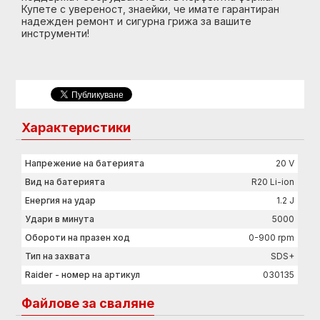
Купете с увереност, знаейки, че имате гарантиран
надежден ремонт и сигурна грижа за вашите
инструменти!
Характеристики
Напрежение на батерията
20 V
Вид на батерията
R20 Li-ion
Енергия на удар
1.2 J
Удари в минута
5000
Обороти на празен ход
0-900 rpm
Тип на захвата
SDS+
Raider - номер на артикул
030135
Файлове за сваляне