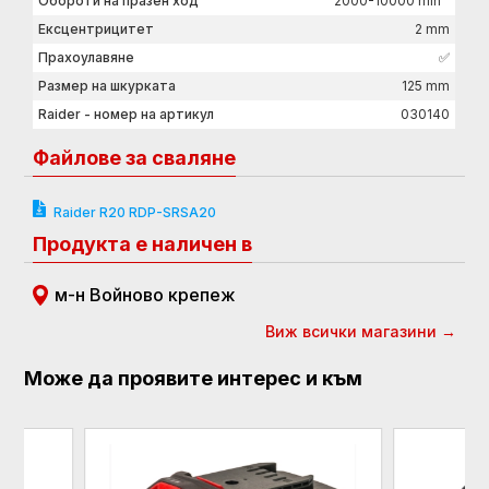
Обороти на празен ход
2000-10000 min⁻¹
Ексцентрицитет
2 mm
Прахоулавяне
✅
Размер на шкурката
125 mm
Raider - номер на артикул
030140
Файлове за сваляне
Raider R20 RDP-SRSA20
Продукта е наличен в
м-н Войново крепеж
Виж всички магазини →
Може да проявите интерес и към