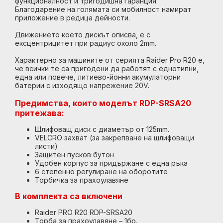
функционалност и тригодишна гаранция.
Благодарение на голямата си мобилност намират
приложение в редица дейности.
Движението което дискът описва, е с
ексцентрицитет при радиус около 2mm.
Характерно за машините от серията Raider Pro R20 е,
че всички те са пригодени да работят с еднотипни,
една или повече, литиево-йонни акумулаторни
батерии с изходящо напрежение 20V.
Предимства, които моделът RDP-SRSA20
притежава:
Шлифоващ диск с диаметър от 125mm.
VELCRO захват (за закрепване на шлифоващи
листи)
Защитен пусков бутон
Удобен корпус за придържане с една ръка
6 степенно регулиране на оборотите
Торбичка за прахоулавяне
В комплекта са включени
Raider PRO R20 RDP-SRSA20
Торба за прахоулавяне – 1бр.