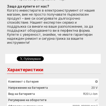
Защо да купите от нас?
Когато инвестирате в електроинструмент от нашия
магазин, вие не просто получавате първокласен
продукт – вие си осигурявате дългосрочно
спокойствие. Нашият експертен сервиз и
поддръжка са винаги на ваше разположение, за да
поддържат оборудването ви в перфектна форма.
Купете с увереност, знаейки, че имате гарантиран
надежден ремонт и сигурна грижа за вашите
инструменти!
Характеристики
Комплект с батерия
❎
Напрежение на батерията
20 V
Вид на батерията
R20 Li-Ion
Регулиране на оборотите
✅