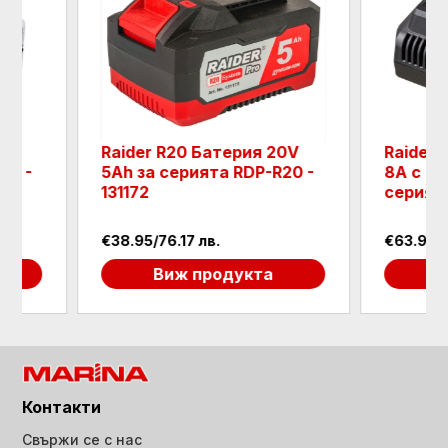
 Батерия 20V
Raider R20 Бързо зарядно
ията RDP-R20 -
8A с охлаждане за
серията RDP-R20 - 039713
лв.
€63.95/125.07 лв.
продукта
Виж продукта
Контакти
Свържи се с нас