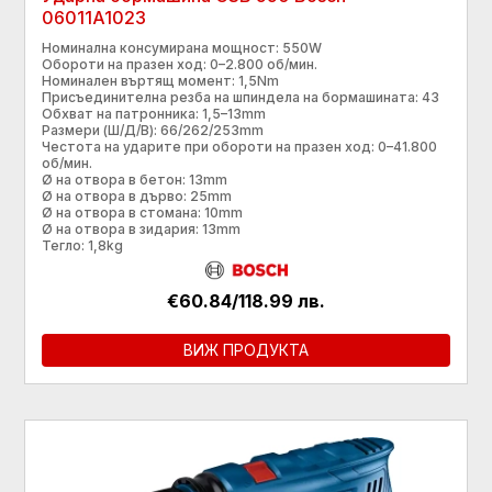
06011A1023
Номинална консумирана мощност: 550W
Обороти на празен ход: 0–2.800 об/мин.
Номинален въртящ момент: 1,5Nm
Присъединителна резба на шпиндела на бормашината: 43
Обхват на патронника: 1,5–13mm
Размери (Ш/Д/В): 66/262/253mm
Честота на ударите при обороти на празен ход: 0–41.800
об/мин.
Ø на отвора в бетон: 13mm
Ø на отвора в дърво: 25mm
Ø на отвора в стомана: 10mm
Ø на отвора в зидария: 13mm
Тегло: 1,8kg
€60.84/118.99 лв.
ВИЖ ПРОДУКТА