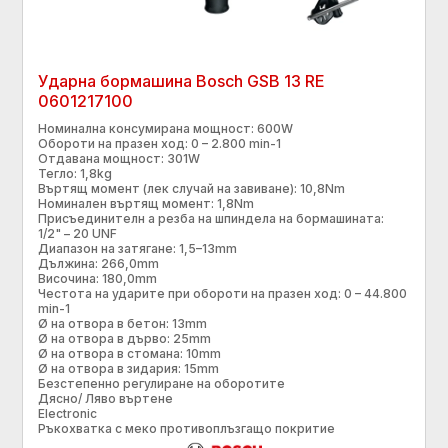
Ударна бормашина Bosch GSB 13 RE
0601217100
Номинална консумирана мощност: 600W
Обороти на празен ход: 0 – 2.800 min-1
Отдавана мощност: 301W
Тегло: 1,8kg
Въртящ момент (лек случай на завиване): 10,8Nm
Номинален въртящ момент: 1,8Nm
Присъединителн а резба на шпиндела на бормашината:
1/2" – 20 UNF
Диапазон на затягане: 1,5–13mm
Дължина: 266,0mm
Височина: 180,0mm
Честота на ударите при обороти на празен ход: 0 – 44.800
min-1
Ø на отвора в бетон: 13mm
Ø на отвора в дърво: 25mm
Ø на отвора в стомана: 10mm
Ø на отвора в зидария: 15mm
Безстепенно регулиране на оборотите
Дясно/ Ляво въртене
Electronic
Ръкохватка с меко противоплъзгащо покритие