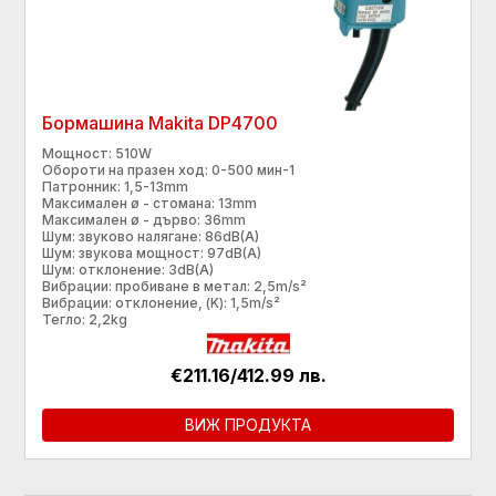
Бормашина Makita DP4700
Мощност: 510W
Обороти на празен ход: 0-500 мин-1
Патронник: 1,5-13mm
Максимален ø - стомана: 13mm
Максимален ø - дърво: 36mm
Шум: звуково налягане: 86dB(A)
Шум: звукова мощност: 97dB(A)
Шум: отклонение: 3dB(A)
Вибрации: пробиване в метал: 2,5m/s²
Вибрации: отклонение, (K): 1,5m/s²
Тегло: 2,2kg
€211.16/412.99 лв.
ВИЖ ПРОДУКТА