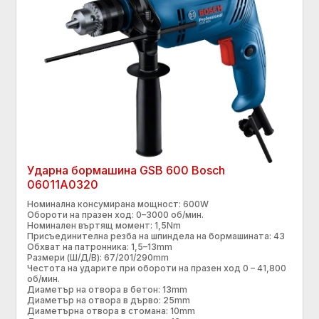
Ударна бормашина GSB 600 Bosch
06011A0320
Номинална консумирана мощност: 600W
Обороти на празен ход: 0–3000 об/мин.
Номинален въртящ момент: 1,5Nm
Присъединителна резба на шпиндела на бормашината: 43
Обхват на патронника: 1,5–13mm
Размери (Ш/Д/В): 67/201/290mm
Честота на ударите при обороти на празен ход 0 – 41,800
об/мин.
Диаметър на отвора в бетон: 13mm
Диаметър на отвора в дърво: 25mm
Диаметърна отвора в стомана: 10mm