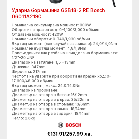
Ударна бормашина GSB18-2 RE Bosch
06011A2190
Номинална консумирана мощност: 800W
Обороти на празен ход: 0–1,100/3,000 об/мин
Отдавана мощност: 420W
Номинални обороти: 0–740/1,930 об/мин
Въртящ момент (лек случай на завиване): 24,0/14,0Nm
Номинален въртящ момент: 4,8/1,8Nm
Присъединителна резба на шпиндела на бормашината:
1/2"–20 UNF
Диапазон на затягане: 1,5 – 13mm
Дължина: 347mm
Широчина: 217mm
Честота на ударите при обороти на празен ход: 0–
17,600/48,000 об/мин
Въртящ момент, макс.: 24,0/14,0Nm
Диапазон на пробиване:
Диаметър на отвора в бетон: 16/12mm
Диаметър на отвора в дърво: 35/22mm
Диаметър на отвора в стомана: 13/6mm
Диаметър на отвора в камък: 18/14mm
Диаметър на отвора в зидария: 18/14mm
Тегло: 2.6kg
€131.91/257.99 лв.