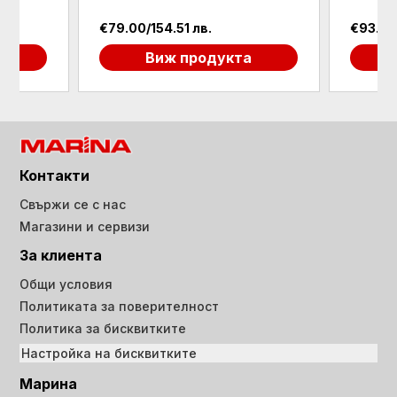
54.51 лв.
€93.57/183.00 лв.
иж продукта
Виж продукта
Контакти
Свържи се с нас
Магазини и сервизи
За клиента
Общи условия
Политиката за поверителност
Политика за бисквитките
Настройка на бисквитките
Марина