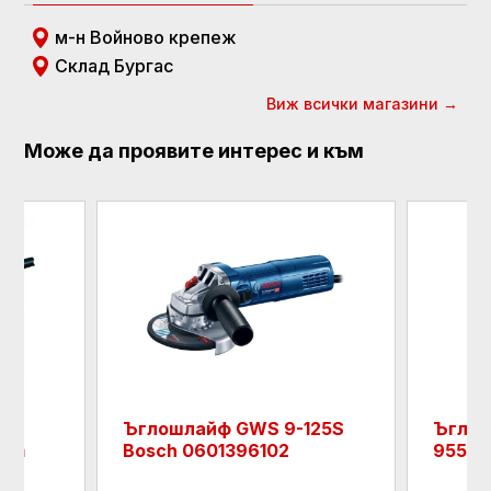
м-н Войново крепеж
Склад Бургас
Виж всички магазини →
Може да проявите интерес и към
айф GWS 9-125S
Ъглошлайф Makita
0601396102
9558HNRG_