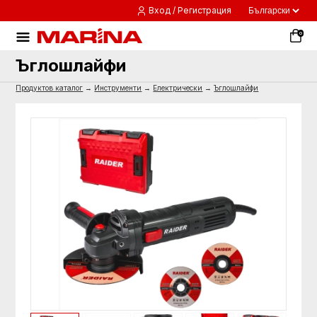
Вход / Регистрация
0
Ъглошлайфи
Продуктов каталог
→
Инструменти
→
Електрически
→
Ъглошлайфи