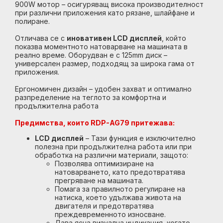
900W мотор – осигуряващ висока производителност
при различни приложения като рязане, шлайфане и
полиране.
Отличава се с
иновативен LCD дисплей
, който
показва моментното натоварване на машината в
реално време. Оборудван е с 125mm диск –
универсален размер, подходящ за широка гама от
приложения.
Ергономичен дизайн – удобен захват и оптимално
разпределение на теглото за комфортна и
продължителна работа
Предимства, които RDP-AG79 притежава:
LCD дисплей
– Тази функция е изключително
полезна при продължителна работа или при
обработка на различни материали, защото:
Позволява оптимизиране на
натоварването, като предотвратява
прегряване на машината.
Помага за правилното регулиране на
натиска, което удължава живота на
двигателя и предотвратява
преждевременното износване.
Дава ясна визуална индикация, когато