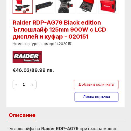
Raider RDP-AG79 Black edition
Ъглошлайф 125mm 900W с LCD
дисплей и куфар - 020151
Номенклатурен номер: 142020151
€46.02/89.99 лв.
-
+
Добави в количката
Лесна поръчка
Описание
Ъглошлайфа на
Raider RDP-AG79
притежава мощен