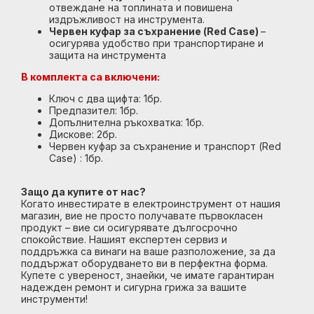
отвеждане на топлината и повишена
издръжливост на инструмента.
Червен куфар за съхранение (Red Case)
–
осигурява удобство при транспортиране и
защита на инструмента
В комплекта са включени:
Ключ с два щифта: 1бр.
Предпазител: 1бр.
Допълнителна ръкохватка: 1бр.
Дискове: 2бр.
Червен куфар за съхранение и транспорт (Red
Case) : 1бр.
Защо да купите от нас?
Когато инвестирате в електроинструмент от нашия
магазин, вие не просто получавате първокласен
продукт – вие си осигурявате дългосрочно
спокойствие. Нашият експертен сервиз и
поддръжка са винаги на ваше разположение, за да
поддържат оборудването ви в перфектна форма.
Купете с увереност, знаейки, че имате гарантиран
надежден ремонт и сигурна грижа за вашите
инструменти!