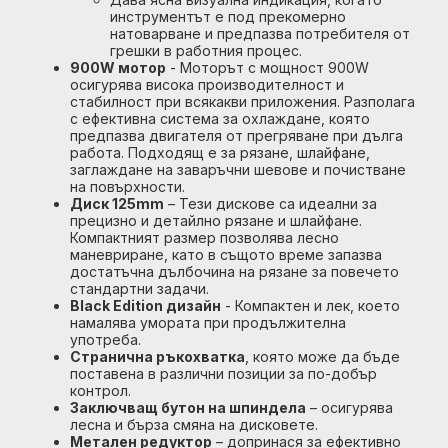
инструментът е под прекомерно
натоварване и предпазва потребителя от
грешки в работния процес.
900W мотор
- Моторът с мощност 900W
осигурява висока производителност и
стабилност при всякакви приложения. Разполага
с ефективна система за охлаждане, която
предпазва двигателя от прегряване при дълга
работа. Подходящ е за рязане, шлайфане,
заглаждане на заваръчни шевове и почистване
на повърхности.
Диск 125mm
– Тези дискове са идеални за
прецизно и детайлно рязане и шлайфане.
Компактният размер позволява лесно
маневриране, като в същото време запазва
достатъчна дълбочина на рязане за повечето
стандартни задачи.
Black Edition дизайн
- Компактен и лек, което
намалява умората при продължителна
употреба.
Странична ръкохватка
, която може да бъде
поставена в различни позиции за по-добър
контрол.
Заключващ бутон на шпиндела
– осигурява
лесна и бърза смяна на дисковете.
Метален редуктор
– допринася за ефективно