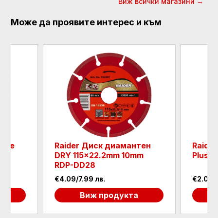
Виж всички магазини →
Може да проявите интерес и към
зане
Raider Диск диамантен
Raide
t
DRY 115x22.2mm 10mm
Plus 
RDP-DD28
€4.09/7.99 лв.
€2.05/
а
Виж продукта