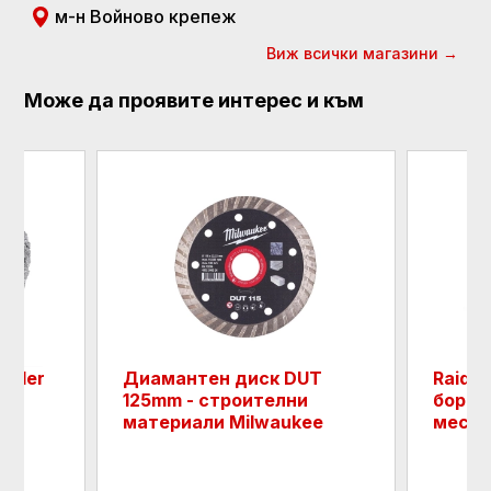
м-н Войново крепеж
Виж всички магазини →
Може да проявите интерес и към
aider
Диамантен диск DUT
Raider
125mm - строителни
борма
материали Milwaukee
месин