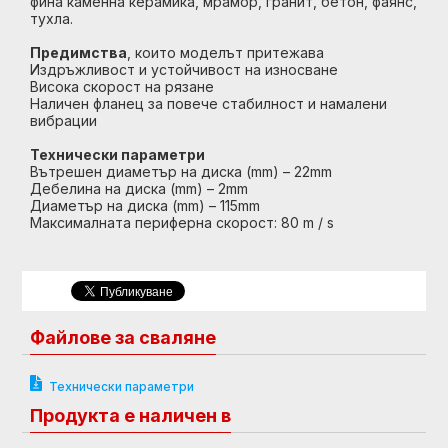
фина каменна керамика, мрамор, гранит, бетон, фаянс,
тухла.
Предимства
, които моделът притежава
Издръжливост и устойчивост на износване
Висока скорост на рязане
Наличен фланец за повече стабилност и намалени
вибрации
Технически параметри
Вътрешен диаметър на диска (mm) – 22mm
Дебелина на диска (mm) – 2mm
Диаметър на диска (mm) – 115mm
Максималната периферна скорост: 80 m / s
Файлове за сваляне
Технически параметри
Продукта е наличен в