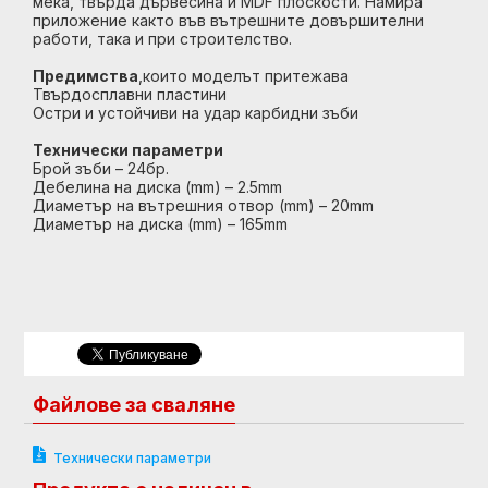
мека, твърда дървесина и MDF плоскости. Намира
приложение както във вътрешните довършителни
работи, така и при строителство.
Предимства
,които моделът притежава
Твърдосплавни пластини
Остри и устойчиви на удар карбидни зъби
Технически параметри
Брой зъби – 24бр.
Дебелина на диска (mm) – 2.5mm
Диаметър на вътрешния отвор (mm) – 20mm
Диаметър на диска (mm) – 165mm
Файлове за сваляне
Технически параметри