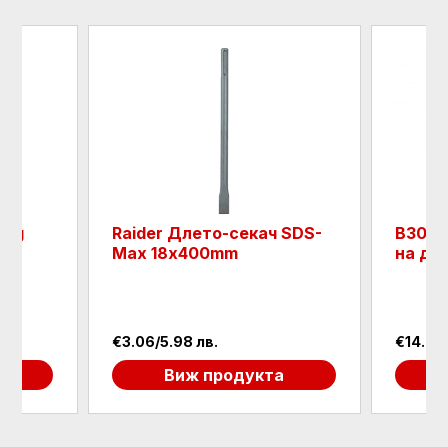
00g
Raider Длето-секач SDS-
B300.
Max 18х400mm
на дър
€3.06/5.98 лв.
€14.24/
а
Виж продукта