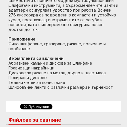
съвместими с повечето модели мултифункционални
шлифовъчни инструменти, а бързосменяемите цанги и
адаптери осигуряват удобство при работа. Всички
276 аксесоара са подредени в компактен и устойчив
куфар, предпазващ инструментите от загуба и
повреди, като същевременно осигурява лесен
достъп до тях.
Приложение
Фино шлифоване, гравиране, рязане, полиране и
пробиване
В комплекта са включени:
Абразивни камъни и дискове за шлайфане
Гравиращи накрайници
Дискове за рязане на метал, дърво и пластмаса
Полиращи дискове
Телени четки за почистване
Шлифовъчни ленти с различни размери и зърненост
Файлове за сваляне