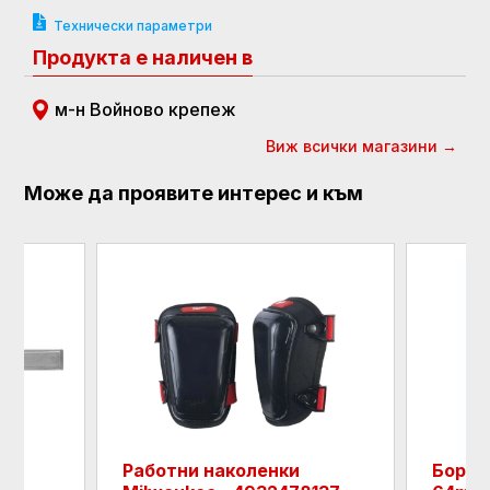
Технически параметри
Продукта е наличен в
м-н Войново крепеж
Виж всички магазини →
Може да проявите интерес и към
Работни наколенки
Боркор