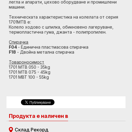
легла и апарати, цехово оборудване и промишлени
машини.
Техническата характеристика на колелата от серия
1701MTB e:
Колело ходово с шпилка, обикновено лагеруване,
термопластична гума, джанта - полипропилен.
Спирачка
F04
- Единична пластмасова спирачка
F18
- Двойна метална спирачка
Товароносимост
1701 MTB 050 - 35kg
1701 MTB 075 - 45kg
1701 MBT 100 - 55kg
Продукта е наличен в
Склад Рекорд