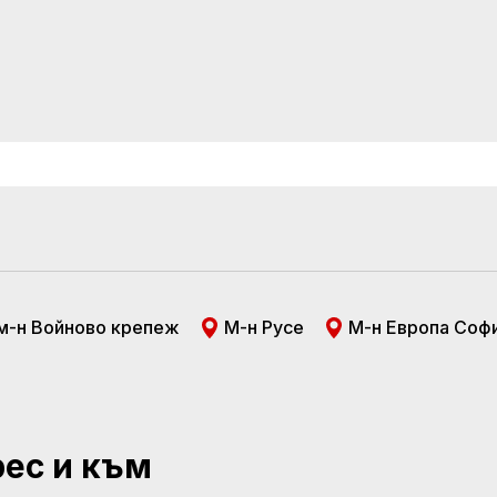
м-н Войново крепеж
М-н Русе
М-н Европа Соф
рес и към