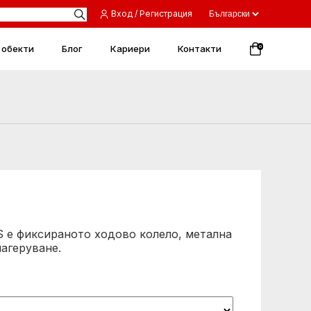
Вход / Регистрация
 обекти
Блог
Кариери
Контакти
0
S e фиксираното ходово колело, метална
лагеруване.