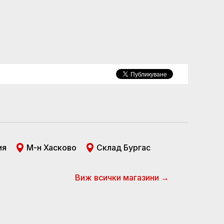
ия
М-н Хасково
Склад Бургас
Виж всички магазини →