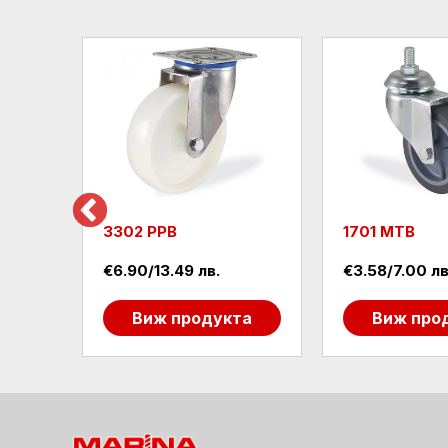
3302 PPB
1701 MTB
€6.90/13.49 лв.
€3.58/7.00 лв
та
Виж продукта
Виж про