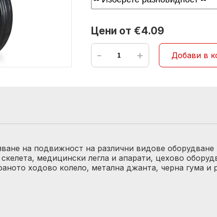
Цени от €4.09
-
+
Добави в к
ряване на подвижност на различни видове оборудване
скелета, медицински легла и апарати, цехово обору
раното ходово колело, метална джанта, черна гума и 