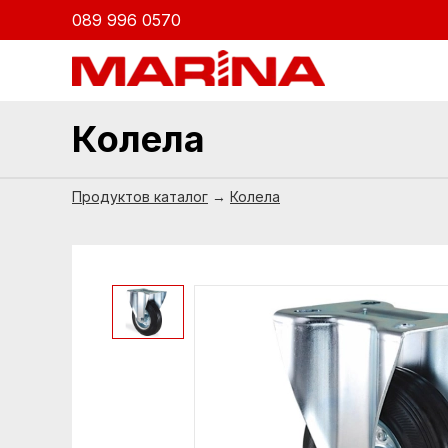
089 996 0570
Колела
Продуктов каталог
→
Колела