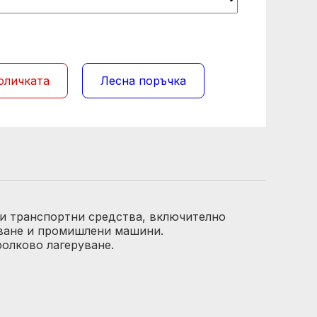
оличката
Лесна поръчка
 и транспортни средства, включително
дване и промишлени машини.
ролково лагеруване.