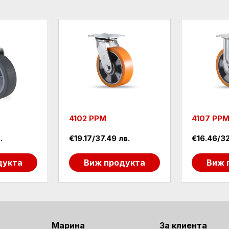
4102 PPM
4107 PP
.
€19.17/37.49 лв.
€16.46/32
дукта
Виж продукта
Виж 
Марина
За клиента