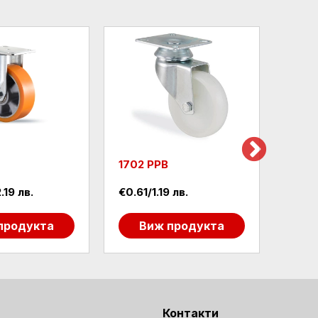
M
1702 PPB
1700
.19 лв.
€0.61/1.19 лв.
€1.84
продукта
Виж продукта
В
Контакти