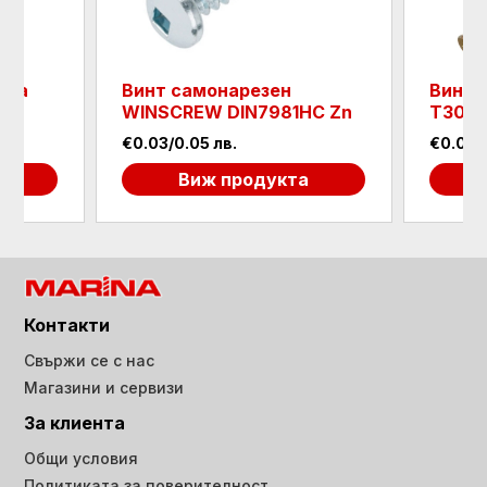
ава
Винт самонарезен
Винт 
Zn
WINSCREW DIN7981HC Zn
Т30 Z
€0.03/0.05 лв.
€0.09/0
а
Виж продукта
Контакти
Свържи се с нас
Магазини и сервизи
За клиента
Общи условия
Политиката за поверителност