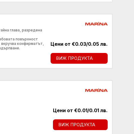
айна глава, разредена
езбовата повърхност
Цени от €0.03/0.05 лв.
е вкручва конфирматът,
здърпване.
ВИЖ ПРОДУКТА
Цени от €0.01/0.01 лв.
ВИЖ ПРОДУКТА