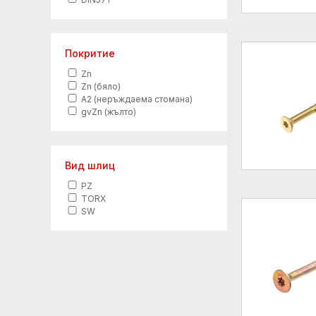
Покритие
Zn
Zn (бяло)
A2 (неръждаема стомана)
gvZn (жълто)
Вид шлиц
PZ
TORX
SW