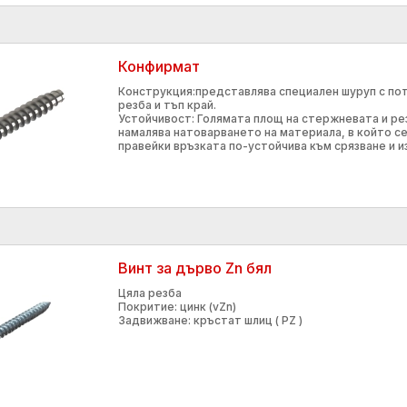
Конфирмат
Конструкция:представлява специален шуруп с пот
резба и тъп край.
Устойчивост: Голямата площ на стержневата и р
намалява натоварването на материала, в който с
правейки връзката по-устойчива към срязване и и
Винт за дърво Zn бял
Цяла резба
Покритие: цинк (vZn)
Задвижване: кръстат шлиц ( PZ )