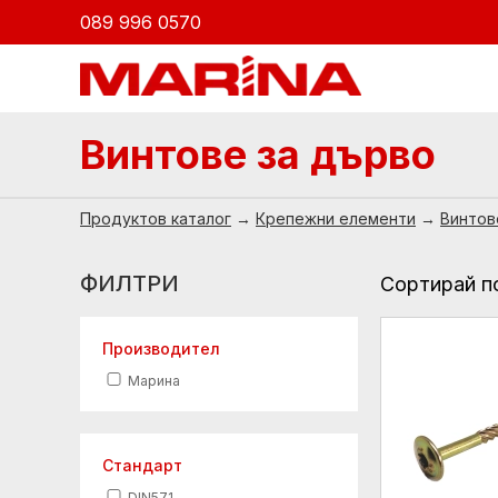
089 996 0570
Винтове за дърво
Продуктов каталог
→
Крепежни елементи
→
Винтов
ФИЛТРИ
Сортирай п
Производител
Марина
Стандарт
DIN571