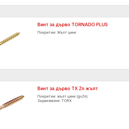
Винт за дърво TORNADO PLUS
Покритие: Жълт цинк
Винт за дърво TX Zn жълт
Покритие: жълт цинк (gvZn)
Задвижване: TORX