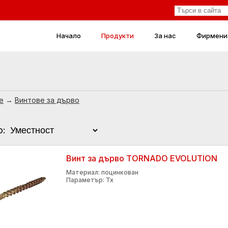
Начало
Продукти
За нас
Фирмени
е
→
Винтове за дърво
о:
Винт за дърво TORNADO EVOLUTION
Материал: поцинкован
Параметър: Tx