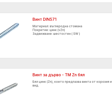
Винт DIN571
Материал: въглеродна стомана
Покритие: цинк (vZn)
Задвижване: шестостен ( SW )
Винт за дърво - ТМ Zn бял
Бял цинк (Zn), което предпазва винта от корозия 
вид.