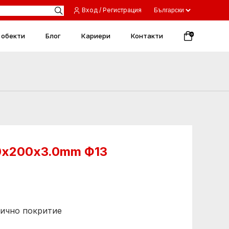
Вход / Регистрация
 обекти
Блог
Кариери
Контакти
0
0х200х3.0mm Ф13
нично покритие