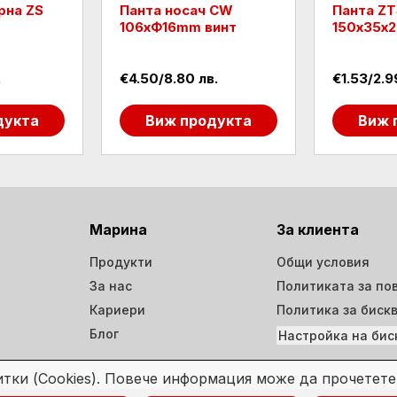
рна ZS
Панта носач CW
Панта ZT
m
106хФ16mm винт
150х35х2
.
€4.50/8.80 лв.
€1.53/2.9
дукта
Виж продукта
Виж 
Марина
За клиента
Продукти
Общи условия
За нас
Политиката за по
Кариери
Политика за биск
Блог
Настройка на бис
итки (Cookies). Повече информация може да прочетет