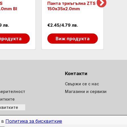
S
Панта триъгълна ZTS
Пант
.0mm Bl
150х35х2.0mm
С Ø1
130х
9 лв.
€2.45/4.79 лв.
€3.55
продукта
Виж продукта
В
Контакти
Свържи се с нас
верителност
Магазини и сервизи
витките
квитките
е в
Политика за бисквиткие