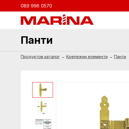
089 996 0570
Панти
Продуктов каталог
→
Крепежни елементи
→
Панти