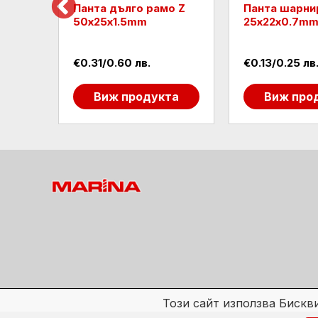
а
Панта дълго рамо Z
Панта шарни
50х25х1.5mm
25х22х0.7m
€0.31/0.60 лв.
€0.13/0.25 лв
та
Виж продукта
Виж про
Този сайт използва Бискв