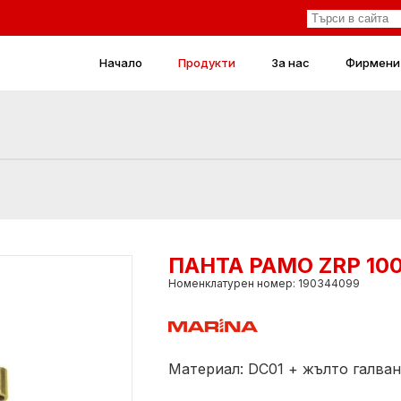
Начало
Продукти
За нас
Фирмени
ПАНТА РАМО ZRP 10
Номенклатурен номер: 190344099
Материал: DC01 + жълто галва