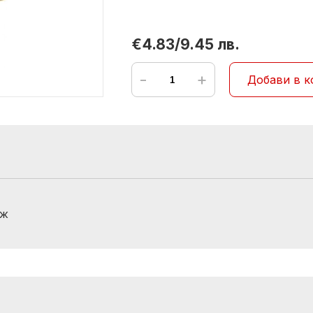
€4.83/9.45 лв.
-
+
Добави в к
аж