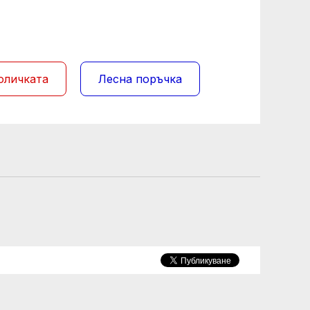
оличката
Лесна поръчка