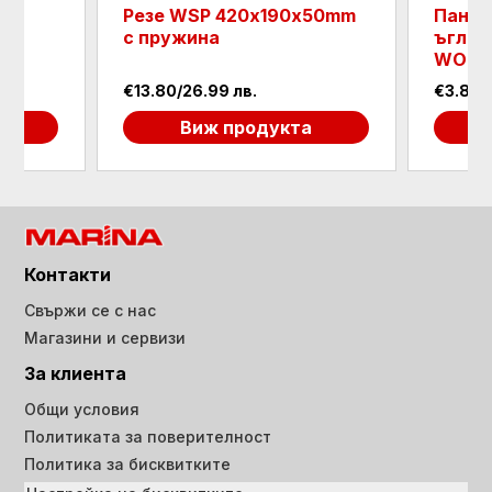
Резе WSP 420х190х50mm
Панта
с пружина
ъглов
WOZ 
€13.80/26.99 лв.
€3.83/7
а
Виж продукта
Контакти
Свържи се с нас
Магазини и сервизи
За клиента
Общи условия
Политиката за поверителност
Политика за бисквитките