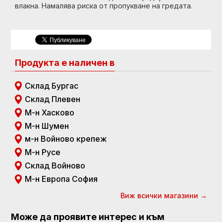
влакна. Намалява риска от пропукване на гредата.
Продукта е наличен в
Склад Бургас
Склад Плевен
М-н Хасково
М-н Шумен
м-н Войново крепеж
М-н Русе
Склад Войново
М-н Европа София
Виж всички магазини →
Може да проявите интерес и към