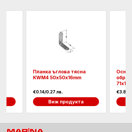
Планка ъглова тясна
Основ
KWM4 50х50х16mm
образ
71х12
€0.14/0.27 лв.
€3.89/7
а
Виж продукта