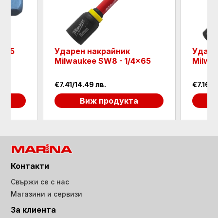
 SW5
Ударен накрайник
Ударе
Milwaukee SW8 - 1/4x65
Milwa
€7.41/14.49 лв.
€7.16/1
а
Виж продукта
Контакти
Свържи се с нас
Магазини и сервизи
За клиента