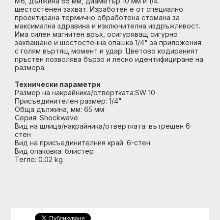
M6, дължина 65 мм, диаметър 10 мм и 1/4''
шестостенен захват. Изработен е от специално
проектирана термично обработена стомана за
максимална здравина и изключителна издръжливост.
Има силен магнитен връх, осигуряващ сигурно
захващане и шестостенна опашка 1/4" за приложения
с голям въртящ момент и удар. Цветово кодираният
пръстен позволява бързо и лесно идентифициране на
размера.
Технически параметри
Размер на накрайника/отвертката:SW 10
Присъединителен размер: 1/4"
Обща дължина, мм: 65 мм
Серия: Shockwave
Вид на шлица/накрайника/отвертката: вътрешен 6-
стен
Вид на присъединителния край: 6-стен
Вид опаковка: блистер
Тегло: 0.02 kg