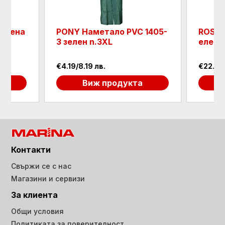
летена
PONY Наметало PVC 1405-
ROSEV
3 зелен n.3XL
елек,
€4.19/8.19 лв.
€22.50
а
Виж продукта
Контакти
Свържи се с нас
Магазини и сервизи
За клиента
Общи условия
Политиката за поверителност