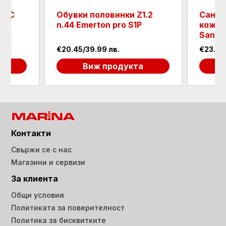
 PVC
Обувки половинки Z1.2
Санда
n.44 Emerton pro S1P
кожа -
Sandal
€20.45/39.99 лв.
€23.52
а
Виж продукта
Контакти
Свържи се с нас
Магазини и сервизи
За клиента
Общи условия
Политиката за поверителност
Политика за бисквитките