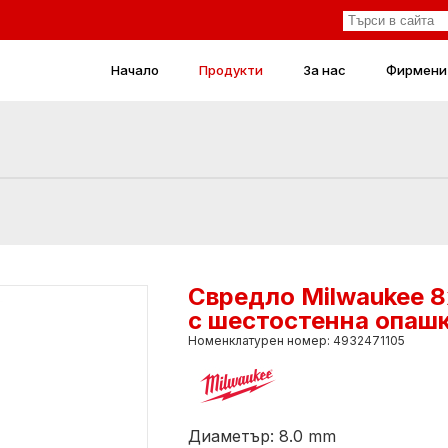
Начало
Продукти
За нас
Фирмени
Свредло Milwaukee 
с шестостенна опаш
Номенклатурен номер: 4932471105
Диаметър: 8.0 mm