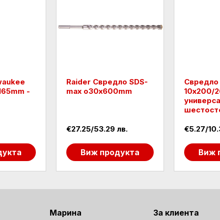
waukee
Raider Свредло SDS-
Свредло
165mm -
max o30х600mm
10х200/
универса
шестост
€27.25/53.29 лв.
€5.27/10.
дукта
Виж продукта
Виж 
Марина
За клиента