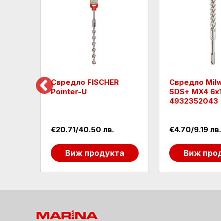
kee
Свредло FISCHER
Свредло Mil
mm -
Pointer-U
SDS+ MX4 6х
4932352043
€20.71/40.50 лв.
€4.70/9.19 лв.
та
Виж продукта
Виж про