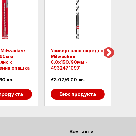
 Milwaukee
Универсално свредло
Свре
260мм
Milwaukee
HEX 
лно с
6.0х150/90мм -
енна опашка
4932471097
30 лв.
€3.07/6.00 лв.
€3.58
продукта
Виж продукта
В
Контакти