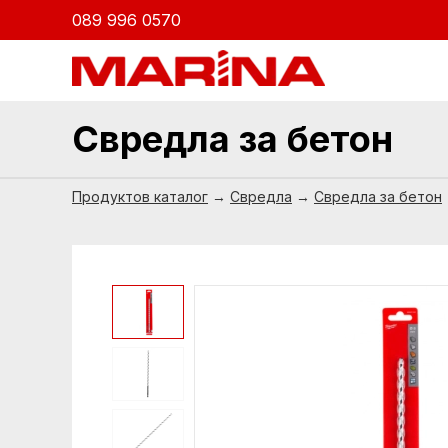
089 996 0570
Свредла за бетон
Продуктов каталог
→
Свредла
→
Свредла за бетон