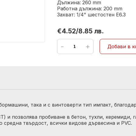
Дължина: 260 mm
Работна дължина: 200 mm
Захват: 1/4" шестостен Е6.3
€4.52/8.85 лв.
-
+
Добави в к
бормашини, така и с винтоверти тип импакт, благодар
) и позволява пробиване в бетон, тухли, керемиди, г
о средна твърдост, всички видове дървесина и PVC.