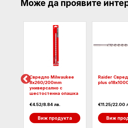
Може да проявите инте
SDS-
Свредло Milwaukee
Raider Свред
8х260/200mm
plus o18х10
универсално с
шестостенна опашка
€4.52/8.84 лв.
€11.25/22.00 
та
Виж продукта
Виж про