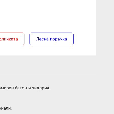
оличката
Лесна поръчка
рмиран бетон и зидария.
риали.