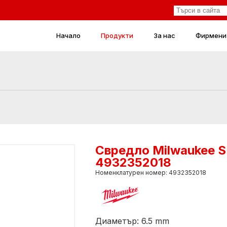
Начало
Продукти
За нас
Фирмени
Свредло Milwaukee 
4932352018
Номенклатурен номер: 4932352018
Диаметър: 6.5 mm