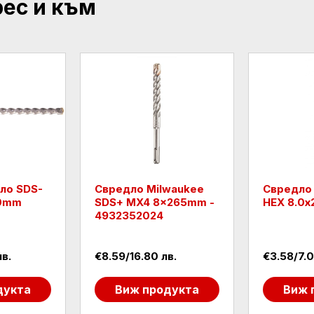
рес и към
ло SDS-
Свредло Milwaukee
Свредло
00mm
SDS+ MX4 8x265mm -
HEX 8.0х
4932352024
лв.
€8.59/16.80 лв.
€3.58/7.0
дукта
Виж продукта
Виж 