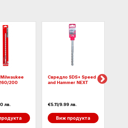
 Milwaukee
Свредло SDS+ Speed
Свре
260/200
and Hammer NEXT
SDS+
4932
0 лв.
€5.11/9.99 лв.
€6.75
продукта
Виж продукта
В