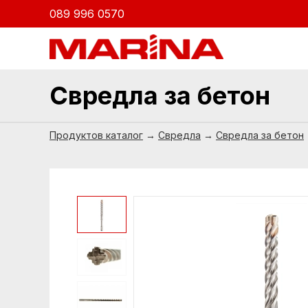
089 996 0570
Свредла за бетон
Продуктов каталог
→
Свредла
→
Свредла за бетон