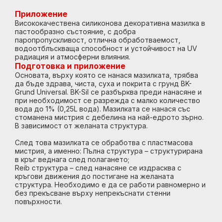
Приложение
Висококачествена силиконова декоративна мазилка в
пастообразно състояние, с добра
паропропускливост, отлична обработваемост,
водоотблъскваща способност и устойчивост на UV
радиация и атмосферни влияния.
Подготовка и приложение
Основата, върху която се нанася мазилката, трябва
да бъде здрава, чиста, суха и покрита с грунд BK-
Grund Universal. BK-Sil се разбърква преди нанасяне и
при необходимост се разрежда с малко количество
вода до 1% (0,25L вода). Мазилката се нанася със
стоманена мистрия с дебелина на най-едрото зърно.
В зависимост от желаната структура.
След това мазилката се обработва с пластмасова
мистрия, а именно: Пълна структура – ​​структурирана
в кръг веднага след полагането;
Reib структура – ​​след нанасяне се издрасква с
кръгови движения до постигане на желаната
структура. Необходимо е да се работи равномерно и
без прекъсване върху непрекъснати стенни
повърхности.