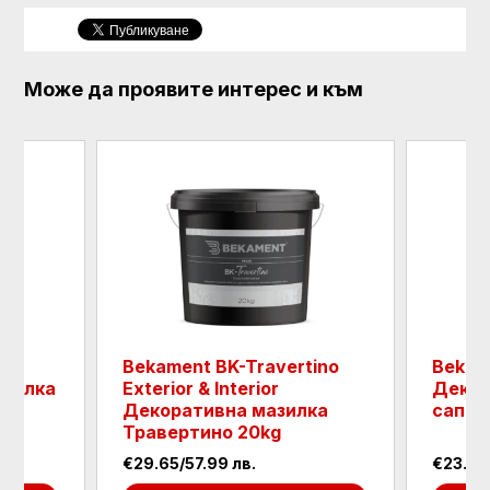
Може да проявите интерес и към
Bekament BK-Travertino
Bekam
азилка
Exterior & Interior
Декор
Декоративна мазилка
сапфи
Травертино 20kg
€29.65/57.99 лв.
€23.93