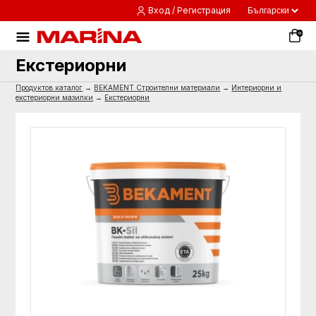
Вход / Регистрация
0
Екстериорни
Продуктов каталог
→
BEKAMENT Строителни материали
→
Интериорни и
екстериорни мазилки
→
Екстериорни