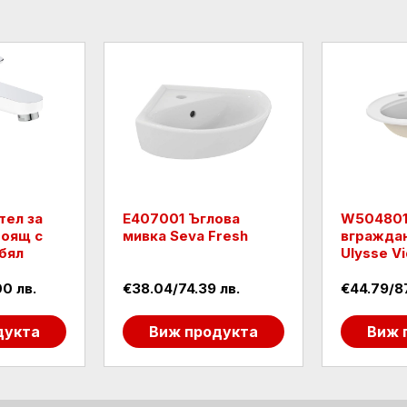
тел за
Е407001 Ъглова
W504801
тоящ с
мивка Seva Fresh
вгражда
бял
Ulysse V
0 лв.
€38.04/74.39 лв.
€44.79/87
дукта
Виж продукта
Виж 