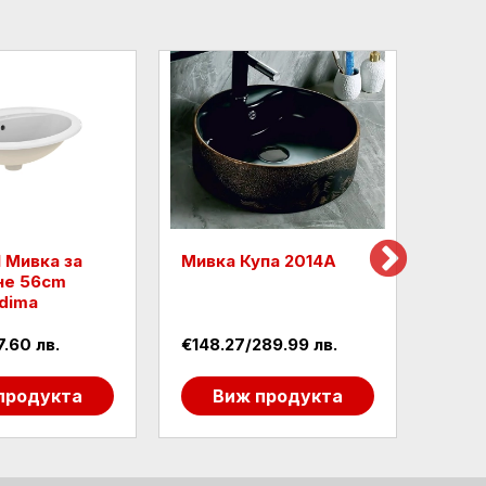
 Мивка за
Мивка Купа 2014А
Beka
не 56cm
EPS G
idima
.60 лв.
€148.27/289.99 лв.
€11.5
продукта
Виж продукта
В