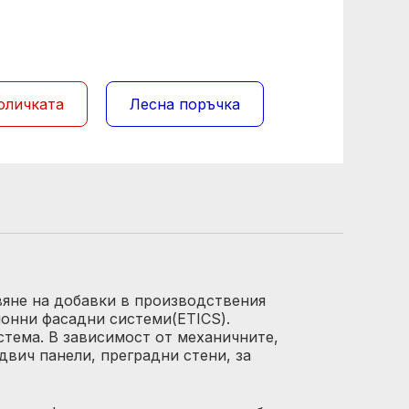
оличката
Лесна поръчка
вяне на добавки в производствения
ионни фасадни системи(ETICS).
стема. В зависимост от механичните,
двич панели, преградни стени, за