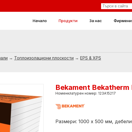
Начало
Продукти
За нас
Фирмени
иали
→
Топлоизолациони плоскости
→
EPS & XPS
Bekament Bekatherm 
Номенклатурен номер: 123А15217
Размери: 1000 х 500 мм, дебели