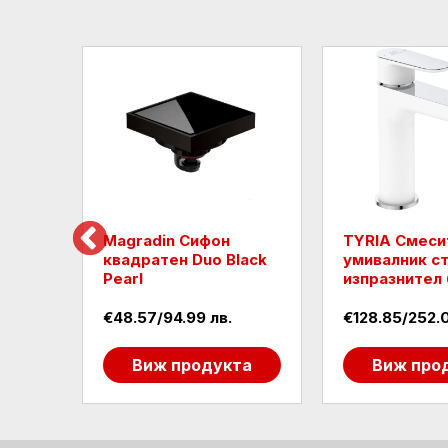
herm
Magradin Сифон
TYRIA Смеси
чи
квадратен Duo Black
умивалник с
Pearl
изпразнител 
€48.57/94.99 лв.
€128.85/252.0
та
Виж продукта
Виж про