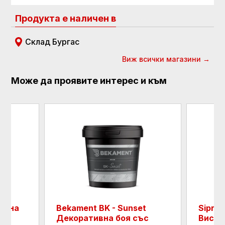
Продукта е наличен в
Склад Бургас
Виж всички магазини →
Може да проявите интерес и към
остна
Bekament BK - Sunset
SiproF
ва
Декоративна боя със
Висок