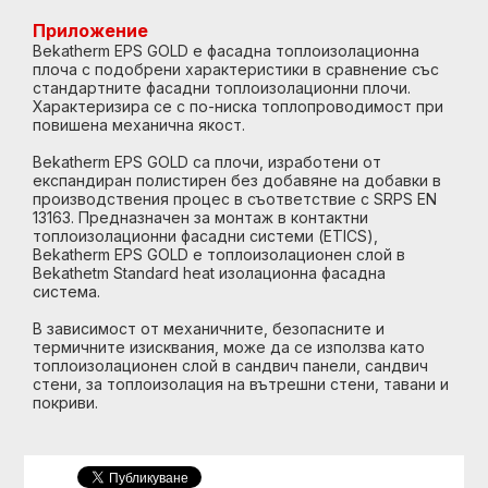
Приложение
Bekatherm EPS GOLD е фасадна топлоизолационна
плоча с подобрени характеристики в сравнение със
стандартните фасадни топлоизолационни плочи.
Характеризира се с по-ниска топлопроводимост при
повишена механична якост.
Bekatherm EPS GOLD са плочи, изработени от
експандиран полистирен без добавяне на добавки в
производствения процес в съответствие с SRPS EN
13163. Предназначен за монтаж в контактни
топлоизолационни фасадни системи (ETICS),
Bekatherm EPS GOLD е топлоизолационен слой в
Bekathetm Standard heat изолационна фасадна
система.
В зависимост от механичните, безопасните и
термичните изисквания, може да се използва като
топлоизолационен слой в сандвич панели, сандвич
стени, за топлоизолация на вътрешни стени, тавани и
покриви.