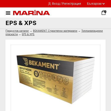
Вход / Регистрация
0
EPS & XPS
Продуктов каталог
→
BEKAMENT Строителни материали
→
Топлоизолациони
плоскости
→
EPS & XPS